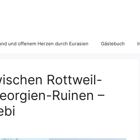
und und offenem Herzen durch Eurasien
Gästebuch
I
ischen Rottweil-
eorgien-Ruinen –
ebi