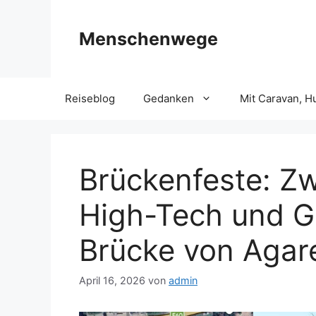
Zum
Inhalt
Menschenwege
springen
Reiseblog
Gedanken
Mit Caravan, H
Brückenfeste: Zw
High-Tech und G
Brücke von Agar
April 16, 2026
von
admin