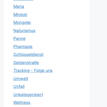
Maria
Minijob
Mongolei
Naturismus
Panne
Phantasie
Schlüsseldienst
Seidenstraße
Tracking – Folge uns
Umwelt
Unfall
Unkategorisiert
Wellness