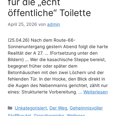
für die „echt
öffentliche“ Toilette
April 25, 2026
von
admin
(25.04.26) Nach dem Route-66-
Sonnenuntergang gestern Abend folgt die harte
Realität der A 27. … (Fortsetzung unter den
Bildern) … Wer die kasachische Steppe bereist,
begegnet früher oder später dem
Betonhäuschen mit den zwei Löchern und der
fehlenden Tür. In der Hocke, den Blick direkt in
die Augen des Nebenmanns gerichtet, zählt nur
eines: Strukturierte Vorbereitung. …
Weiterlesen
Kategorien
Unkategorisiert
,
Der Weg
,
Geheimnisvoller
Stoffbeutel
,
Grenzbereiche
,
Wellness