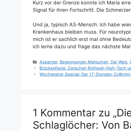
Kurz vor der Grenze konnte ich Maria erre
Signal für ihren Fortschritt. Die Schmerze
Und ja, typisch AS-Mensch: Ich habe wied
Krankenhaus bleiben muss. Für neurotypis
mich ist er sachlich erst mal ohne Bedeu
ich lerne dazu und frage das nächste Mal
Kategorien
Asperger
,
Begegnungen Menschen
,
Der Weg
,
Brückenfeste: Zwischen Rottweil-High-Tech u
Wochenend-Special: Der 17-Stunden-Zollkrimi 
1 Kommentar zu „Die
Schlaglöcher: Von B