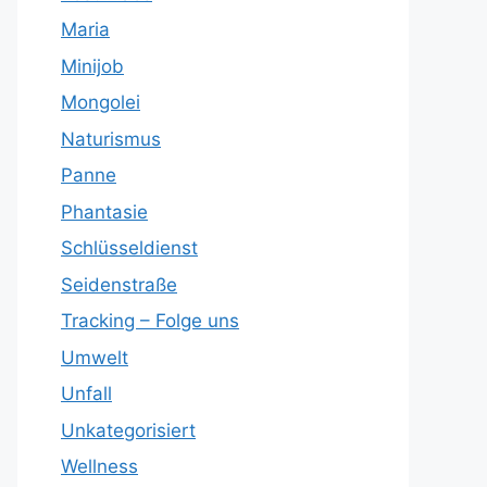
Maria
Minijob
Mongolei
Naturismus
Panne
Phantasie
Schlüsseldienst
Seidenstraße
Tracking – Folge uns
Umwelt
Unfall
Unkategorisiert
Wellness