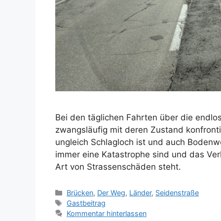
Bei den täglichen Fahrten über die endlo
zwangsläufig mit deren Zustand konfrontie
ungleich Schlagloch ist und auch Bodenw
immer eine Katastrophe sind und das Ver
Art von Strassenschäden steht.
Kategorien
Brücken
,
Der Weg
,
Länder
,
Seidenstraße
Schlagwörter
Gastbeitrag
Kommentar hinterlassen