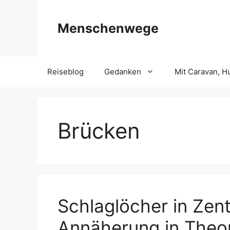
Zum
Inhalt
Menschenwege
springen
Reiseblog
Gedanken
Mit Caravan, H
Brücken
Schlaglöcher in Zent
Annäherung in Theor