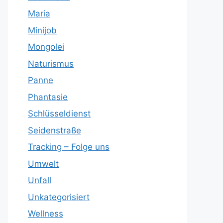
Maria
Minijob
Mongolei
Naturismus
Panne
Phantasie
Schlüsseldienst
Seidenstraße
Tracking – Folge uns
Umwelt
Unfall
Unkategorisiert
Wellness