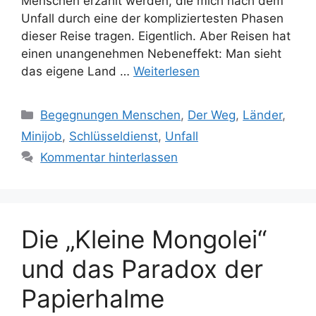
Menschen erzählt werden, die mich nach dem
Unfall durch eine der kompliziertesten Phasen
dieser Reise tragen. Eigentlich. Aber Reisen hat
einen unangenehmen Nebeneffekt: Man sieht
das eigene Land …
Weiterlesen
Kategorien
Begegnungen Menschen
,
Der Weg
,
Länder
,
Minijob
,
Schlüsseldienst
,
Unfall
Kommentar hinterlassen
Die „Kleine Mongolei“
und das Paradox der
Papierhalme