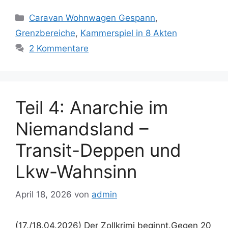
Kategorien
Caravan Wohnwagen Gespann
,
Grenzbereiche
,
Kammerspiel in 8 Akten
2 Kommentare
Teil 4: Anarchie im
Niemandsland –
Transit-Deppen und
Lkw-Wahnsinn
April 18, 2026
von
admin
(17./18.04.2026) Der Zollkrimi beginnt.Gegen 20