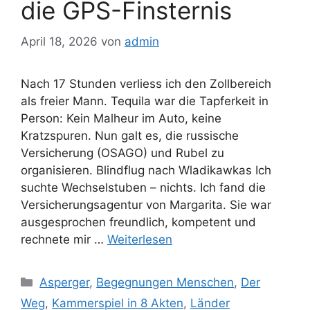
die GPS-Finsternis
April 18, 2026
von
admin
Nach 17 Stunden verliess ich den Zollbereich
als freier Mann. Tequila war die Tapferkeit in
Person: Kein Malheur im Auto, keine
Kratzspuren. Nun galt es, die russische
Versicherung (OSAGO) und Rubel zu
organisieren. Blindflug nach Wladikawkas Ich
suchte Wechselstuben – nichts. Ich fand die
Versicherungsagentur von Margarita. Sie war
ausgesprochen freundlich, kompetent und
rechnete mir …
Weiterlesen
Kategorien
Asperger
,
Begegnungen Menschen
,
Der
Weg
,
Kammerspiel in 8 Akten
,
Länder