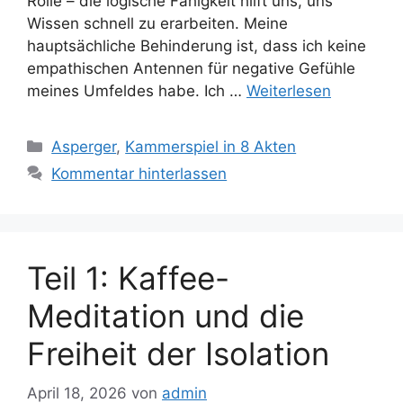
Rolle – die logische Fähigkeit hilft uns, uns
Wissen schnell zu erarbeiten. Meine
hauptsächliche Behinderung ist, dass ich keine
empathischen Antennen für negative Gefühle
meines Umfeldes habe. Ich …
Weiterlesen
Kategorien
Asperger
,
Kammerspiel in 8 Akten
Kommentar hinterlassen
Teil 1: Kaffee-
Meditation und die
Freiheit der Isolation
April 18, 2026
von
admin