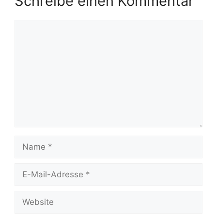
Schreibe einen Kommentar
Kommentar
Name
E-
Mail-
Adresse
Website