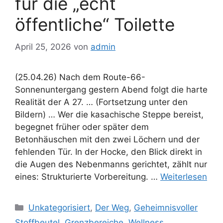
für die „echt
öffentliche“ Toilette
April 25, 2026
von
admin
(25.04.26) Nach dem Route-66-
Sonnenuntergang gestern Abend folgt die harte
Realität der A 27. … (Fortsetzung unter den
Bildern) … Wer die kasachische Steppe bereist,
begegnet früher oder später dem
Betonhäuschen mit den zwei Löchern und der
fehlenden Tür. In der Hocke, den Blick direkt in
die Augen des Nebenmanns gerichtet, zählt nur
eines: Strukturierte Vorbereitung. …
Weiterlesen
Kategorien
Unkategorisiert
,
Der Weg
,
Geheimnisvoller
Stoffbeutel
,
Grenzbereiche
,
Wellness