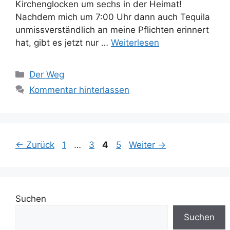
Kirchenglocken um sechs in der Heimat!
Nachdem mich um 7:00 Uhr dann auch Tequila
unmissverständlich an meine Pflichten erinnert
hat, gibt es jetzt nur …
Weiterlesen
Kategorien
Der Weg
Kommentar hinterlassen
Seite
Seite
Seite
Seite
←
Zurück
1
…
3
4
5
Weiter
→
Suchen
Suchen