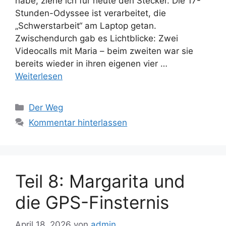
habe, ziehe ich für heute den Stecker. Die 17-
Stunden-Odyssee ist verarbeitet, die
„Schwerstarbeit“ am Laptop getan.
Zwischendurch gab es Lichtblicke: Zwei
Videocalls mit Maria – beim zweiten war sie
bereits wieder in ihren eigenen vier …
Weiterlesen
Kategorien
Der Weg
Kommentar hinterlassen
Teil 8: Margarita und
die GPS-Finsternis
April 18, 2026
von
admin