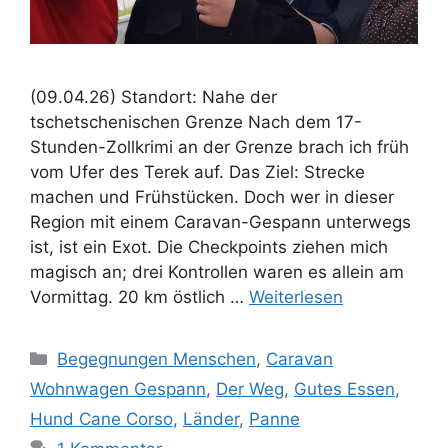
(09.04.26) Standort: Nahe der
tschetschenischen Grenze Nach dem 17-
Stunden-Zollkrimi an der Grenze brach ich früh
vom Ufer des Terek auf. Das Ziel: Strecke
machen und Frühstücken. Doch wer in dieser
Region mit einem Caravan-Gespann unterwegs
ist, ist ein Exot. Die Checkpoints ziehen mich
magisch an; drei Kontrollen waren es allein am
Vormittag. 20 km östlich …
Weiterlesen
Kategorien
Begegnungen Menschen
,
Caravan
Wohnwagen Gespann
,
Der Weg
,
Gutes Essen
,
Hund Cane Corso
,
Länder
,
Panne